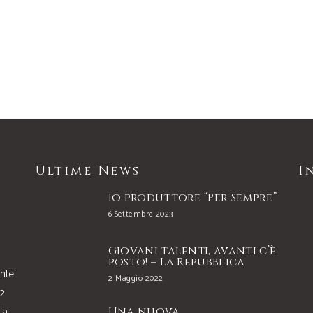
Ultime News
I
Io produttore “Per Sempre”
6 Settembre 2023
Giovani talenti, avanti c’è
posto! – La Repubblica
onte
2 Maggio 2022
22
la
Una nuova