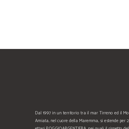
READ MORE
Dal 1997 in un territorio tra il mar Tirreno ed il M
Amiata, nel cuore della Maremma, si estende per 
ettari POGGIOARGENTIERA, nei quali il rispetto del