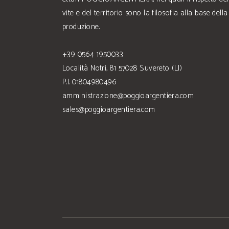
vite e del territorio sono la filosofia alla base della
produzione.
+39 0564 1950033
Località Notri, 81 57028 Suvereto (LI)
P.I. 01804980496
amministrazione@poggioargentiera.com
sales@poggioargentiera.com