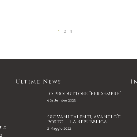
1
2
3
Ultime News
I
Io produttore “Per Sempre”
6 Settembre 2023
Giovani talenti, avanti c’è
posto! – La Repubblica
onte
2 Maggio 2022
22