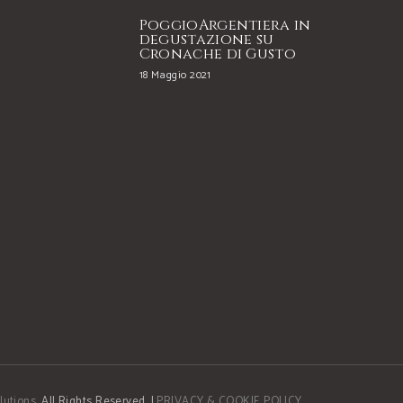
PoggioArgentiera in
degustazione su
Cronache di Gusto
18 Maggio 2021
lutions
. All Rights Reserved. |
PRIVACY & COOKIE POLICY