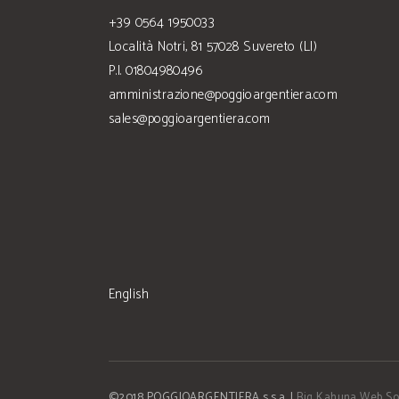
+39 0564 1950033
Località Notri, 81 57028 Suvereto (LI)
P.I. 01804980496
amministrazione@poggioargentiera.com
sales@poggioargentiera.com
English
©2018 POGGIOARGENTIERA s.s.a. |
Big Kahuna Web So