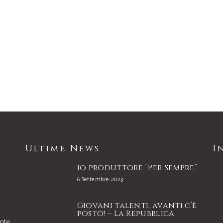
Ultime News
I
Io produttore “Per Sempre”
6 Settembre 2023
Giovani talenti, avanti c’è
posto! – La Repubblica
onte