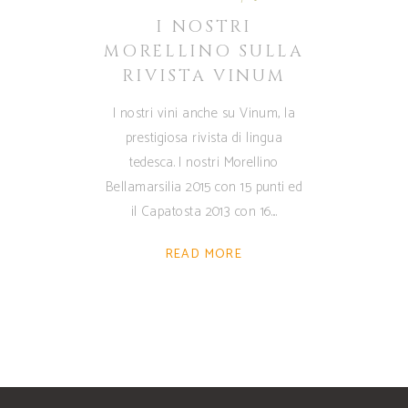
I NOSTRI
MORELLINO SULLA
RIVISTA VINUM
I nostri vini anche su Vinum, la
prestigiosa rivista di lingua
tedesca. I nostri Morellino
Bellamarsilia 2015 con 15 punti ed
il Capatosta 2013 con 16.
READ MORE